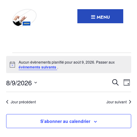
Recherche
Skip
to
MENU
content
Évènements
Aucun évènements planifié pour août 9, 2026. Passer aux
for
Notice
évènements suivants
.
août
Recher
Nav
8/9/2026
Recherche
9,
Jour
de
et
Sélectionnez
2026
vue
navigat
une
Jour précédent
Jour suivant
Év
date.
de
vues
S’abonner au calendrier
Évènem