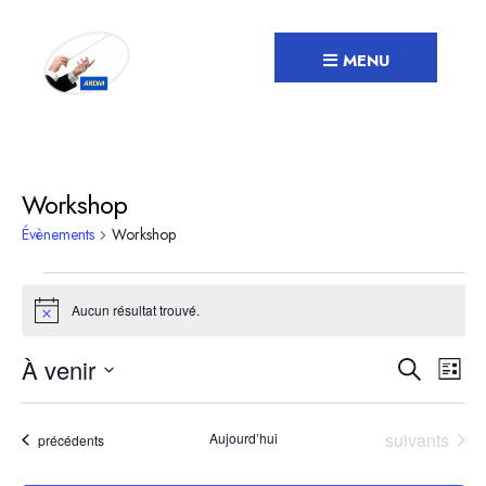
Recherche
Skip
to
MENU
content
Workshop
Évènements
Workshop
Évènements
Aucun résultat trouvé.
Notice
Recher
Nav
À venir
Recherche
Liste
de
et
Sélectionnez
vue
navigat
une
Évènements
suivants
Aujourd’hui
Évènements
précédents
Év
date.
de