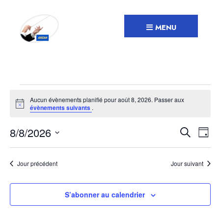
Recherche
Skip
to
MENU
content
Évènements
Aucun évènements planifié pour août 8, 2026. Passer aux
for
Notice
évènements suivants
.
août
Recher
Nav
8/8/2026
Recherche
8,
Jour
de
et
Sélectionnez
2026
vue
navigat
une
Jour précédent
Jour suivant
Év
date.
de
vues
S’abonner au calendrier
Évènem